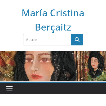
Saltar
María Cristina
al
contenido
Berçaitz