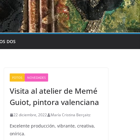
OS DOS
FOTOS
NOVEDADES
Visita al atelier de Memé
Guiot, pintora valenciana
22 diciembre, 2022
María Cristina Berçaitz
Excelente producción, vibrante, creativa,
onírica.